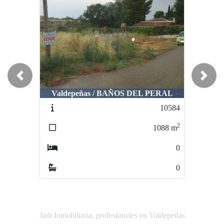
Previous
Next
Valdepeñas / BAÑOS DEL PERAL
Valdepeñas / AVENIDA 1 DE JULIO
10584
02962
2
2
1088
m
89
m
0
0
0
0
Jadi Inmobiliaria, profesionales en Valdepeñas