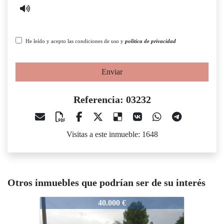
He leído y acepto las condiciones de uso y
política de privacidad
Enviar
Referencia: 03232
Visitas a este inmueble: 1648
Otros inmuebles que podrían ser de su interés
03232
03232
03
40.000 €
32.000 €