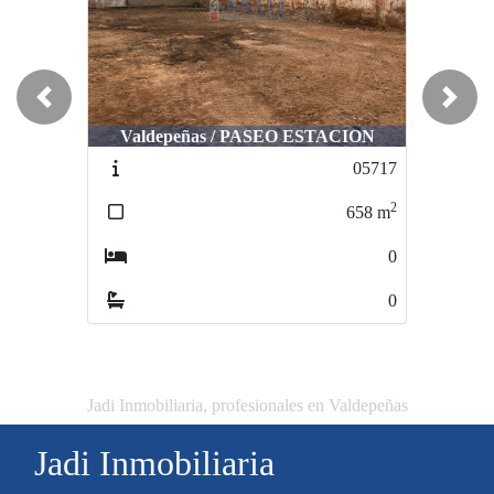
Previous
Next
Valdepeñas / PASEO ESTACION
05717
2
658
m
0
0
Jadi Inmobiliaria, profesionales en Valdepeñas
Jadi Inmobiliaria