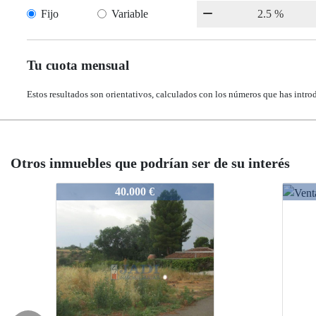
Fijo
Variable
Tu cuota mensual
Estos resultados son orientativos, calculados con los números que has intro
Otros inmuebles que podrían ser de su interés
02962
02962
.000 €
28.000 €
28.000 €