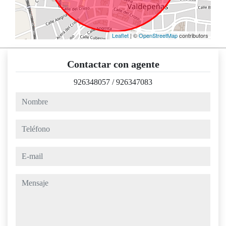
Leaflet
| ©
OpenStreetMap
contributors
Contactar con agente
926348057
/
926347083
nombre
teléfono
e-mail
mensaje