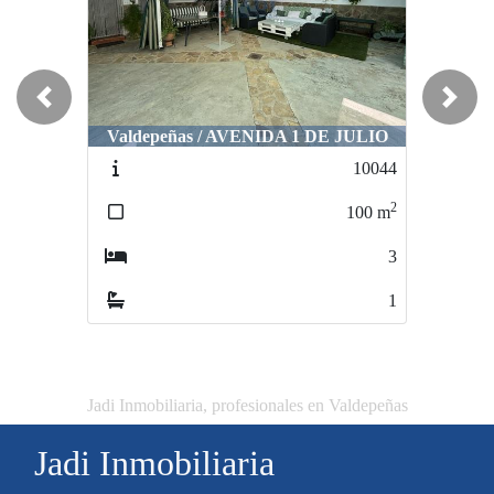
Previous
Next
Valdepeñas / AVENIDA 1 DE JULIO
10044
2
100
m
3
1
Jadi Inmobiliaria, profesionales en Valdepeñas
Jadi Inmobiliaria