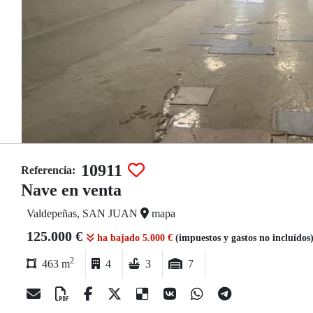
10911
Referencia:
Nave en venta
Valdepeñas, SAN JUAN
mapa
125.000 €
ha bajado 5.000 €
(impuestos y gastos no incluídos
2
463 m
4
3
7