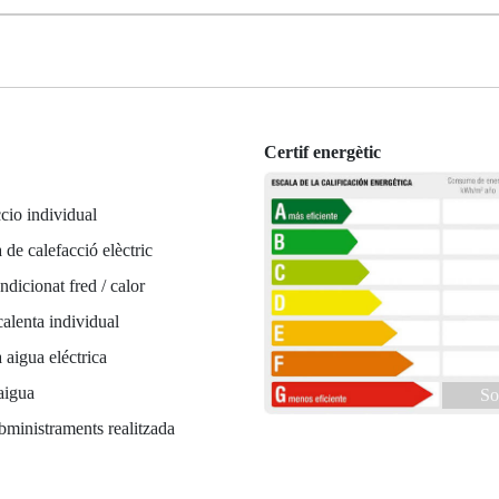
Certif energètic
cio individual
 de calefacció elèctric
ndicionat fred / calor
alenta individual
 aigua eléctrica
aigua
Sol
bministraments realitzada