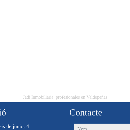
Jadi Inmobiliaria, profesionales en Valdepeñas
ió
Contacte
eis de junio, 4
nom