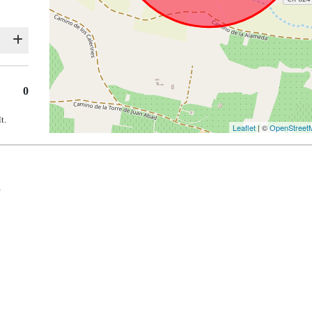
0
t.
Leaflet
| ©
OpenStreet
s