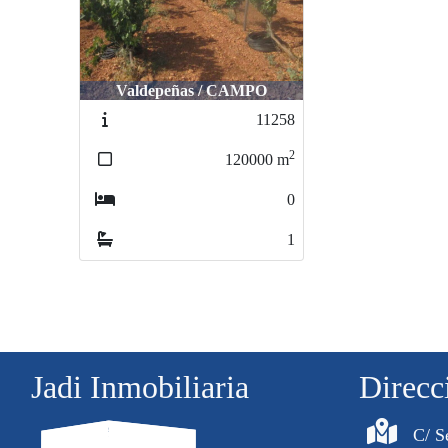
Valdepeñas / CAMPO
11258
2
120000
m
0
1
Jadi Inmobiliaria
Direcc
C/ S