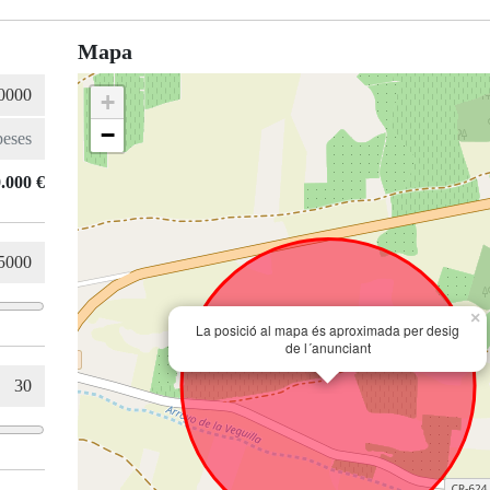
Mapa
+
−
.000 €
×
La posició al mapa és aproximada per desig
de l´anunciant