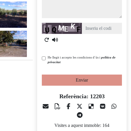
Captcha
He llegit i accepto les condicions d´ús i
política de
privacitat
Enviar
Referència: 12203
Visites a aquest immoble: 164