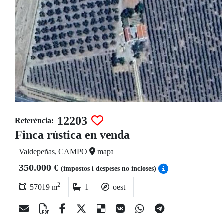
12203
Referència:
Finca rústica en venda
Valdepeñas, CAMPO
mapa
350.000 €
(impostos i despeses no incloses)
2
57019 m
1
oest