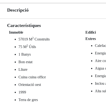
Descripció
Característiques
Immoble
Edifici
2
Extres
57019 M
Construïts
Calefac
2
75 M
Útils
Energia
1 Banys
Aire co
Bon estat
Aigua c
Lliure
Energia
Cuina cuina office
Inclou 
Orientació oest
Alta su
1999
Terra de gres