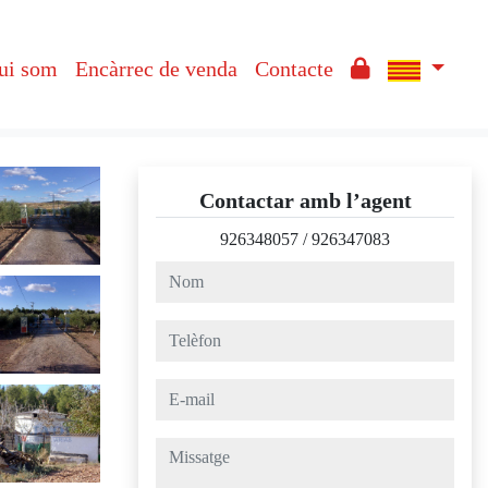
ui som
Encàrrec de venda
Contacte
Contactar amb l’agent
926348057
/
926347083
nom
telèfon
e-mail
missatge