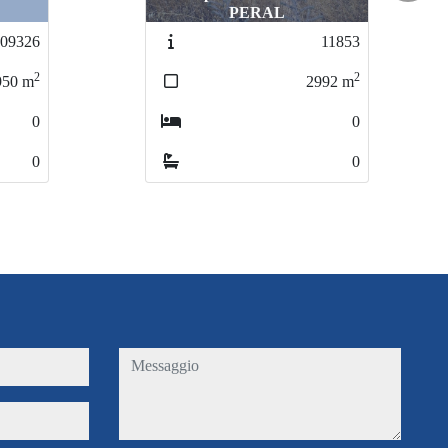
PERAL
PERAL
11853
11853
2
2
2992
2992
m
m
0
0
0
0
messaggio