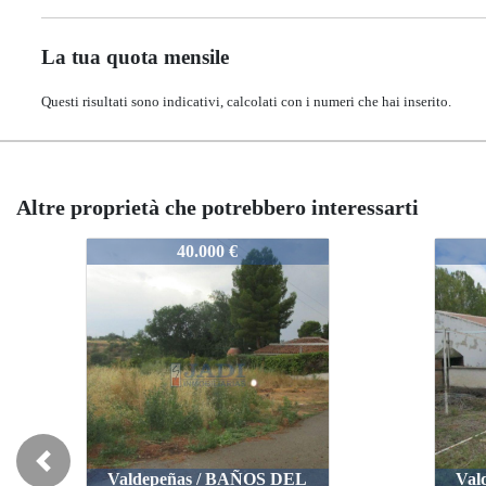
La tua quota mensile
Questi risultati sono indicativi, calcolati con i numeri che hai inserito.
Altre proprietà che potrebbero interessarti
597
11597
11597
40.000 €
50.000 €
50.000 €
Previous
Valdepeñas / BAÑOS DEL
Valdepeñas / BA
Valdepeñas / B