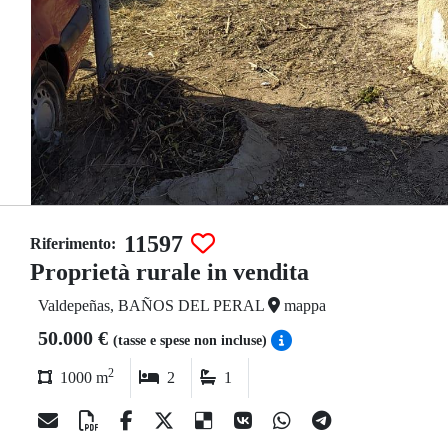
11597
Riferimento:
Proprietà rurale in vendita
Valdepeñas, BAÑOS DEL PERAL
mappa
50.000 €
(tasse e spese non incluse)
2
1000 m
2
1