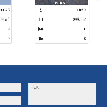
PERAL
PERAL
PE
11853
11853
2
2
2992
2992
m
m
0
0
0
0
信息