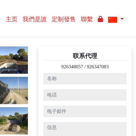
主页
我們是誰
定制發售
聯繫
联系代理
926348057
/
926347083
名称
电话
电子邮件
信息