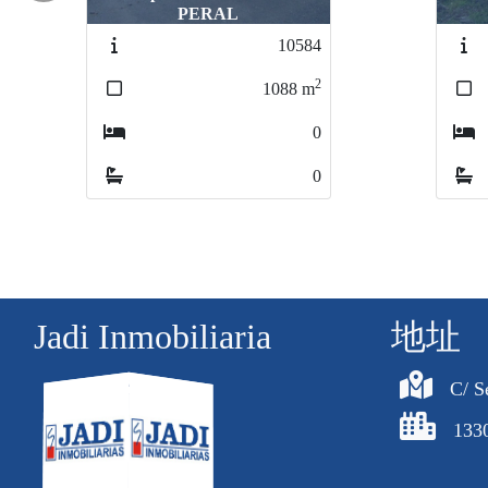
PERAL
PERAL
PERAL
10584
2
1088
m
7
0
0
Jadi Inmobiliaria
地址
C/ S
133