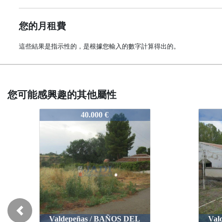
您的月租費
這些結果是指示性的，是根據您輸入的數字計算得出的。
您可能感興趣的其他屬性
11597
11597
40.000 €
50.000 €
50.000 €
Previous
epeñas / BAÑOS DEL
Valdepeñas / BAÑOS 
Valdepeñas / BAÑOS