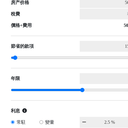
房产价格
稅費
價格+費用
50
節省的款項
年限
利息
常駐
變量