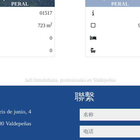
PERAL
PERAL
01517
01517
09326
09326
2
2
2
2
23
723
m
m
950
950
m
m
0
0
0
0
0
0
0
0
Jadi Inmobiliaria, profesionales en Valdepeñas
聯繫
eis de junio, 4
名称
00 Valdepeñas
电话