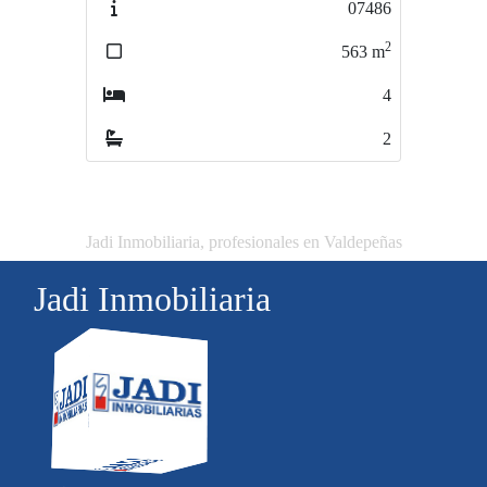
07486
05588
2
2
563
m
1118
m
4
10
2
2
Jadi Inmobiliaria, profesionales en Valdepeñas
Jadi Inmobiliaria