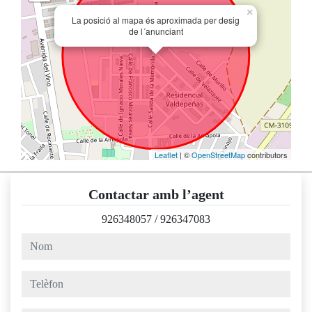
×
La posició al mapa és aproximada per desig
de l´anunciant
Leaflet
| ©
OpenStreetMap
contributors
Contactar amb l’agent
926348057
/
926347083
nom
telèfon