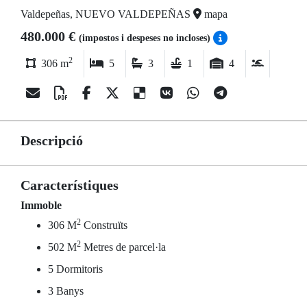
Valdepeñas, NUEVO VALDEPEÑAS
mapa
480.000 €
(impostos i despeses no incloses)
2
306 m
5
3
1
4
Descripció
Característiques
Immoble
2
306 M
Construïts
2
502 M
Metres de parcel·la
5 Dormitoris
3 Banys