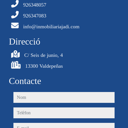
926348057
926347083
info@inmobiliariajadi.com
Direcció
C/ Seis de junio, 4
13300 Valdepeñas
Contacte
nom
telèfon
e-mail