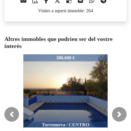
Visites a aquest immoble: 264
Altres immobles que podrien ser del vostre
interès
12217
12217
12217
380.000 €
450.000 €
Previous
Next
Torrenueva / CENTRO
Valdepeñas / CENTRO