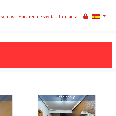
 somos
Encargo de venta
Contactar
07012
220.000 €