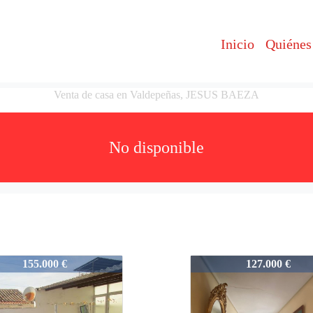
Inicio
Quiénes
Venta de casa en Valdepeñas, JESUS BAEZA
No disponible
2
07012
155.000 €
127.000 €