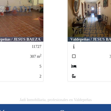
epeñas / JESUS BAEZA
Valdepeñas / JESUS 
11727
2
307
m
5
2
Jadi Inmobiliaria, profesionales en Valdepeñas