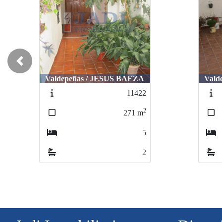
Previous
Valdepeñas / JESUS BAEZA
Vald
11422
2
271
m
5
2