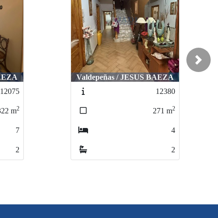
Next
BAEZA
Valdepeñas / JESUS BAEZA
12075
12380
2
2
322
m
271
m
7
4
2
2