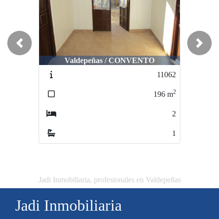
Previous
Next
Valdepeñas / CONVENTO
11062
2
196
m
2
1
Jadi Inmobiliaria, profesionales en Valdepeñas
Jadi Inmobiliaria