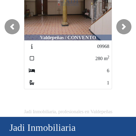
Previous
Next
Valdepeñas / CONVENTO
09968
2
280
m
6
1
Jadi Inmobiliaria, profesionales en Valdepeñas
Jadi Inmobiliaria