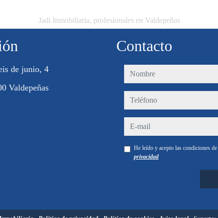
Jadi Inmobiliaria, profesionales en Valdepeñas
ión
Contacto
eis de junio, 4
nombre
00 Valdepeñas
teléfono
e-mail
He leído y acepto las condiciones d
privacidad