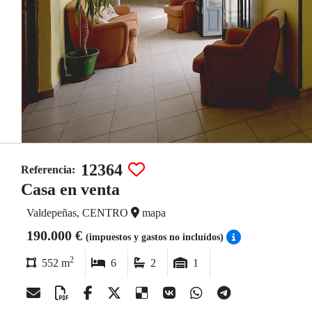
12364
Referencia:
Casa en venta
Valdepeñas, CENTRO
mapa
190.000 €
(impuestos y gastos no incluídos)
2
552 m
6
2
1