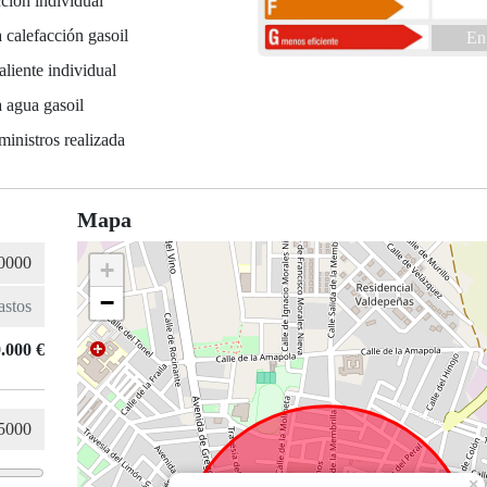
ción individual
 calefacción gasoil
En
liente individual
 agua gasoil
ministros realizada
Mapa
+
−
.000 €
×