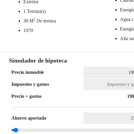
Calefac
Exterior
Energía
1 Terraza(s)
Agua ca
2
30 M
De terraza
Energía
1970
Alta su
Simulador de hipoteca
Precio inmueble
Impuestos y gastos
Precio + gastos
190
Ahorro aportado