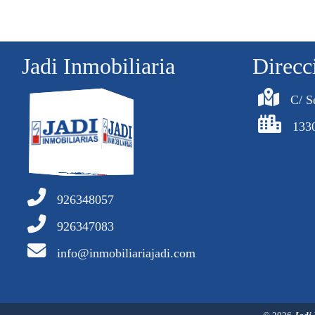
Jadi Inmobiliaria
Direcc
C/ S
133
926348057
926347083
info@inmobiliariajadi.com