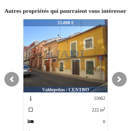
Autres propriétés qui pourraient vous intéresser
10601
10601
10601
55.000 €
100.000 €
Occasion
Occasi
Remise
Remis
Previous
Next
Valdepeñas / CENTRO
Valdepeñas / CENTRO
11662
12089
2
2
222
m
81
m
0
3