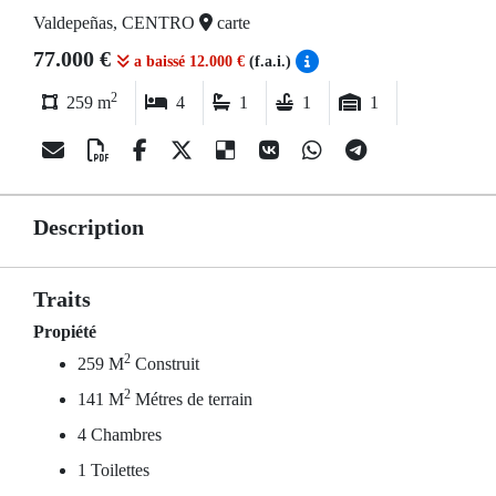
Valdepeñas, CENTRO
carte
77.000 €
a baissé 12.000 €
(f.a.i.)
2
259 m
4
1
1
1
Description
Traits
Propiété
2
259 M
Construit
2
141 M
Métres de terrain
4 Chambres
1 Toilettes