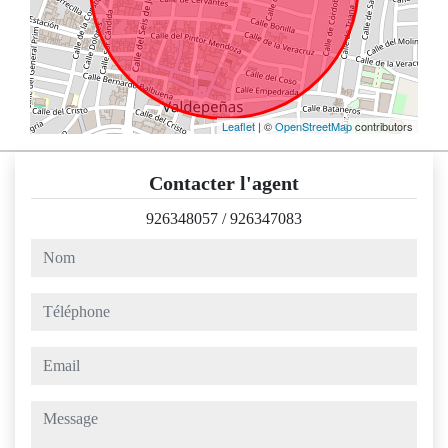
Leaflet
| ©
OpenStreetMap
contributors
Contacter l'agent
926348057
/
926347083
nom
téléphone
email
message