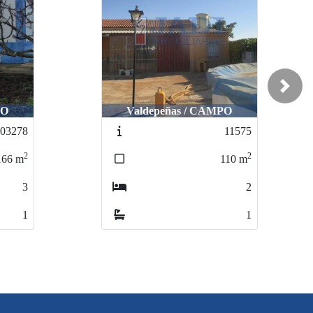
Next
PO
Valdepeñas / CAMPO
03278
11575
2
2
166
m
110
m
3
2
1
1