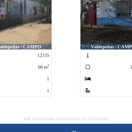
aldepeñas / CAMPO
Valdepeñas / CAM
12135
2
60
m
1
1
Jadi Inmobiliaria, profesionales en Valdepeñas