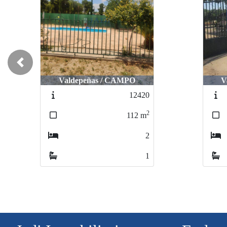
Previous
Valdepeñas / CAMPO
V
12420
2
112
m
2
1