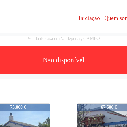
Iniciação
Quem so
Venda de casa em Valdepeñas, CAMPO
Não disponível
8
07658
75.000 €
67.500 €