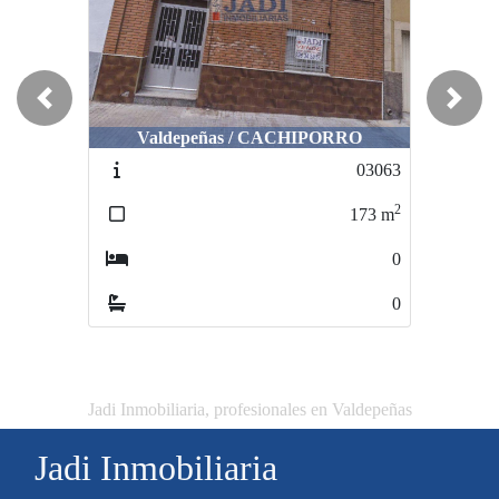
Previous
Next
Valdepeñas / CACHIPORRO
03063
2
173
m
0
0
Jadi Inmobiliaria, profesionales en Valdepeñas
Jadi Inmobiliaria