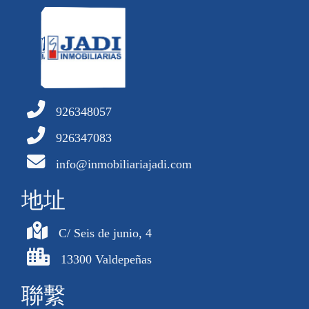
926348057
926347083
info@inmobiliariajadi.com
地址
C/ Seis de junio, 4
13300 Valdepeñas
聯繫