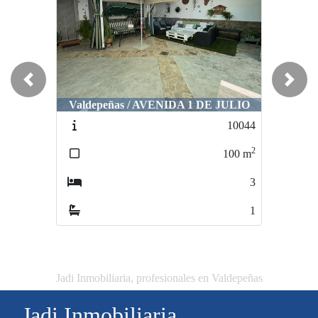
Previous
Next
Valdepeñas / AVENIDA 1 DE JULIO
10044
2
100
m
3
1
Jadi Inmobiliaria, profesionales en Valdepeñas
Jadi Inmobiliaria