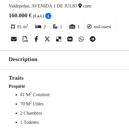
Valdepeñas, AVENIDA 1 DE JULIO
carte
160.000 €
(f.a.i.)
2
81 m
2
1
1
sud-ouest
Description
Traits
Propiété
2
81 M
Construit
2
70 M
Utiles
2 Chambres
1 Toilettes