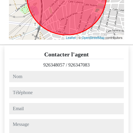
Leaflet
| ©
OpenStreetMap
contributors
Contacter l'agent
926348057
/
926347083
nom
téléphone
email
message