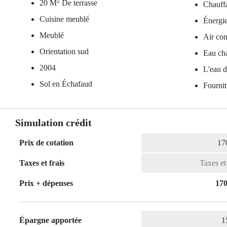
2
20 M
De terrasse
Chauffa
Cuisine meublé
Énergie
Meublé
Air con
Orientation sud
Eau ch
2004
L'eau d
Sol en Échafaud
Fournit
Simulation crédit
Prix de cotation
Taxes et frais
Prix ​​+ dépenses
170
Épargne apportée