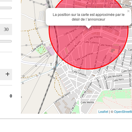
×
La position sur la carte est approximée par le
désir de l´annonceur
0
Leaflet
| ©
OpenStreet