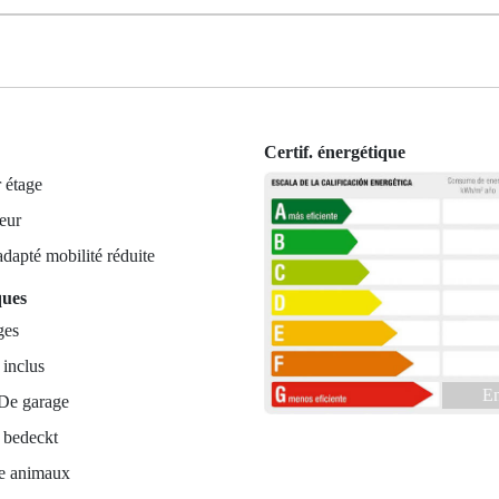
Certif. énergétique
 étage
eur
dapté mobilité réduite
ques
ges
 inclus
En
De garage
 bedeckt
e animaux