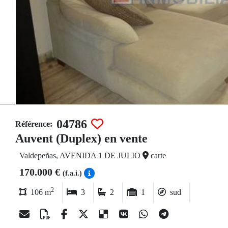
04786
Référence:
Auvent (Duplex) en vente
Valdepeñas, AVENIDA 1 DE JULIO
carte
170.000 €
(f.a.i.)
2
106 m
3
2
1
sud