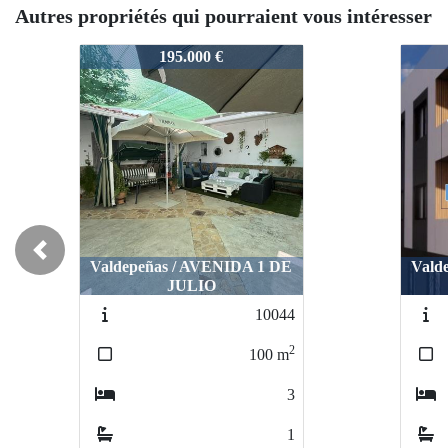
Autres propriétés qui pourraient vous intéresser
04786
04786
04786
0478
160.000 €
160.000 €
Previous
Valdepeñas / AVENIDA 1 DE
Valdepeñas / AVENIDA 1 DE
Valde
Vald
JULIO
JULIO
12311
12311
2
2
81
81
m
m
2
2
1
1