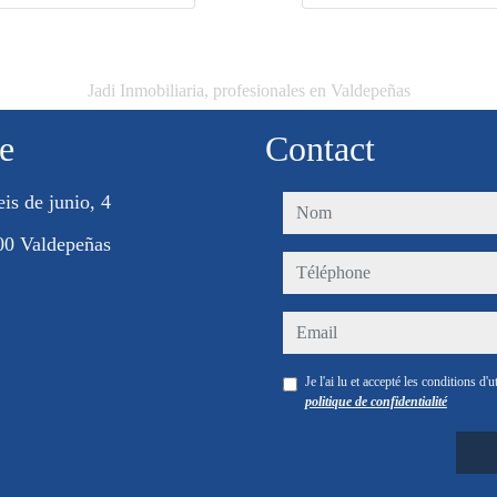
Jadi Inmobiliaria, profesionales en Valdepeñas
e
Contact
eis de junio, 4
nom
00 Valdepeñas
téléphone
email
Je l'ai lu et accepté les conditions d'ut
politique de confidentialité