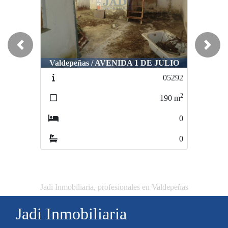
Previous
Next
Valdepeñas / AVENIDA 1 DE JULIO
05292
2
190
m
0
0
Jadi Inmobiliaria, profesionales en Valdepeñas
Jadi Inmobiliaria