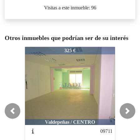
Visitas a este inmueble: 96
Otros inmuebles que podrían ser de su interés
11451
11451
11
325 €
400 €
Previous
Next
Valdepeñas / CENTRO
Valdepeñas / CENTRO
09711
00734