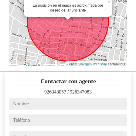
×
La posición en el mapa es aproximada por
deseo del anunciante
Leaflet
| ©
OpenStreetMap
contributors
Contactar con agente
926348057
/
926347083
nombre
teléfono
e-mail