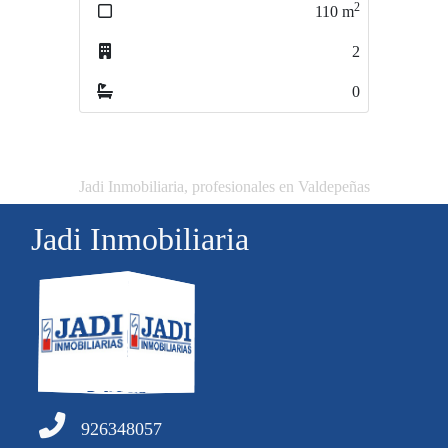
2
2
110
m
65
m
2
2
0
0
Jadi Inmobiliaria, profesionales en Valdepeñas
Jadi Inmobiliaria
926348057